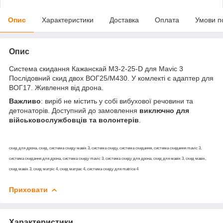
Опис
Характеристики
Доставка
Оплата
Умови п
Опис
Система скидання Кажанскай M3-2-25-D для Mavic 3
Послідовний скид двох ВОГ25/М430. У комлекті є адаптер для
ВОГ17. Живлення від дрона.
Важливо
: виріб не містить у собі вибухової речовини та
детонаторів. Доступний до замовлення
виключно для
військовослужбовців та волонтерів
.
скид для дрона, скид, система скиду мавік 3, система скиду, система скидання, система скидання mavic 3,
система скидання для дрона, система скиду mavic 3, система скиду для дрона, скид для мавік 3, скид мавік,
скид мавік 3, скид матріс 4, скид матрас 4, система скиду для matrice 4
Приховати
Характеристики