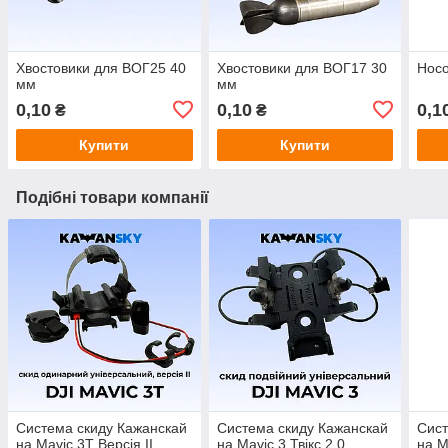
Хвостовики для ВОГ25 40
Хвостовики для ВОГ17 30
Носо
мм
мм
0,10
0,10
0,1
₴
₴
Купити
Купити
Подібні товари компанії
Система скиду Кажанскай
Система скиду Кажанскай
Сист
на Mavic 3T Версія ІІ
на Mavic 3 Твікс 2.0
на M