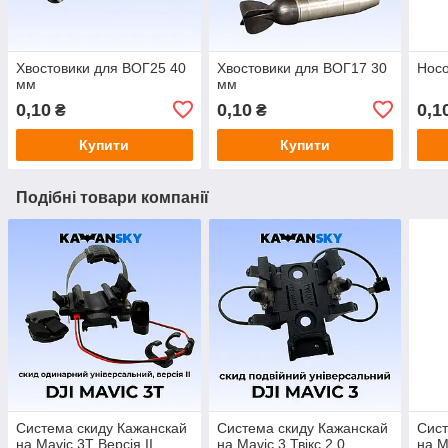
Хвостовики для ВОГ25 40
Хвостовики для ВОГ17 30
Носо
мм
мм
0,10
0,10
0,1
₴
₴
Купити
Купити
Подібні товари компанії
Система скиду Кажанскай
Система скиду Кажанскай
Сист
на Mavic 3T Версія ІІ
на Mavic 3 Твікс 2.0
на M