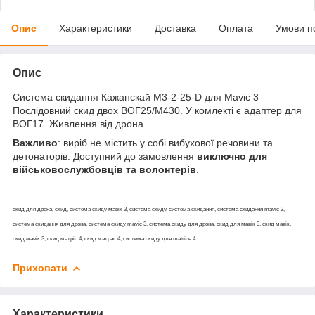
Опис
Характеристики
Доставка
Оплата
Умови п
Опис
Система скидання Кажанскай M3-2-25-D для Mavic 3
Послідовний скид двох ВОГ25/М430. У комлекті є адаптер для
ВОГ17. Живлення від дрона.
Важливо
: виріб не містить у собі вибухової речовини та
детонаторів. Доступний до замовлення
виключно для
військовослужбовців та волонтерів
.
скид для дрона, скид, система скиду мавік 3, система скиду, система скидання, система скидання mavic 3,
система скидання для дрона, система скиду mavic 3, система скиду для дрона, скид для мавік 3, скид мавік,
скид мавік 3, скид матріс 4, скид матрас 4, система скиду для matrice 4
Приховати
Характеристики