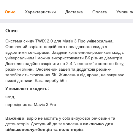
Опис
Характеристики
Доставка
Оплата
Умови п
Опис
Система скиду TWIX 2.0 для Мавік 3 Про універсальна.
Оновлений варіант подвійного послідовного скида з
відкритими сенсорами. Завдяки кріпленням-резинкам скид є
універсальним і можна використовувати БК різних діаметрів.
Дозволяє надійно закріпити по 2-4 "лепестки" з кожного боку,
резинки змінні. Оновлений зацеп та додаткові резинки
запобігають сковзанню БК. Живлення від дрона, не закриває
нижні датчики. Вага виробу 56 г.
У комплект входить:
скид,
перехідник на Mavic 3 Pro.
Важливо
: виріб не містить у собі вибухової речовини та
детонаторів. Доступний до замовлення
виключно для
військовослужбовців та волонтерів
.