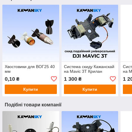
Хвостовики для ВОГ25 40
Система скиду Кажанскай
Сист
мм
на Mavic 3T Крилан
на M
0,10
1 300
1 2
₴
₴
Купити
Купити
Подібні товари компанії