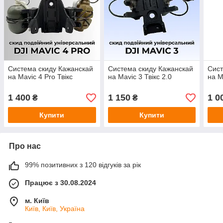
Система скиду Кажанскай
Система скиду Кажанскай
Сист
на Mavic 4 Pro Твікс
на Mavic 3 Твікс 2.0
на M
1 400
1 150
1 0
₴
₴
Купити
Купити
Про нас
99% позитивних з 120 відгуків за рік
Працює з 30.08.2024
м. Київ
Київ, Київ, Україна