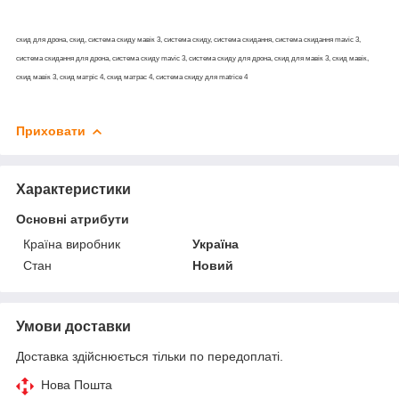
скид для дрона, скид, система скиду мавік 3, система скиду, система скидання, система скидання mavic 3,
система скидання для дрона, система скиду mavic 3, система скиду для дрона, скид для мавік 3, скид мавік,
скид мавік 3, скид матріс 4, скид матрас 4, система скиду для matrice 4
Приховати
Характеристики
Основні атрибути
Країна виробник
Україна
Стан
Новий
Умови доставки
Доставка здійснюється тільки по передоплаті.
Нова Пошта