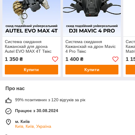
Система скидання
Система скидання
Сист
Кажанскай для дрона
Кажанскай на дрон Mavic
Кажа
Autel EVO MAX 4T Твікс
4 Pro Твікс
Matr
1 350
1 400
1 1
₴
₴
Купити
Купити
Про нас
99% позитивних з 120 відгуків за рік
Працює з 30.08.2024
м. Київ
Київ, Київ, Україна