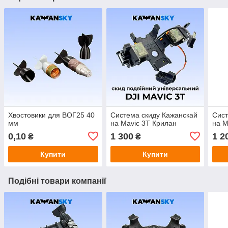
Хвостовики для ВОГ25 40
Система скиду Кажанскай
Сист
мм
на Mavic 3T Крилан
на M
0,10
1 300
1 2
₴
₴
Купити
Купити
Подібні товари компанії