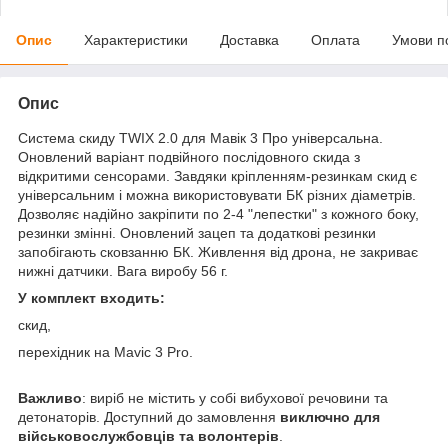
Опис
Характеристики
Доставка
Оплата
Умови п
Опис
Система скиду TWIX 2.0 для Мавік 3 Про універсальна.
Оновлений варіант подвійного послідовного скида з
відкритими сенсорами. Завдяки кріпленням-резинкам скид є
універсальним і можна використовувати БК різних діаметрів.
Дозволяє надійно закріпити по 2-4 "лепестки" з кожного боку,
резинки змінні. Оновлений зацеп та додаткові резинки
запобігають сковзанню БК. Живлення від дрона, не закриває
нижні датчики. Вага виробу 56 г.
У комплект входить:
скид,
перехідник на Mavic 3 Pro.
Важливо
: виріб не містить у собі вибухової речовини та
детонаторів. Доступний до замовлення
виключно для
військовослужбовців та волонтерів
.