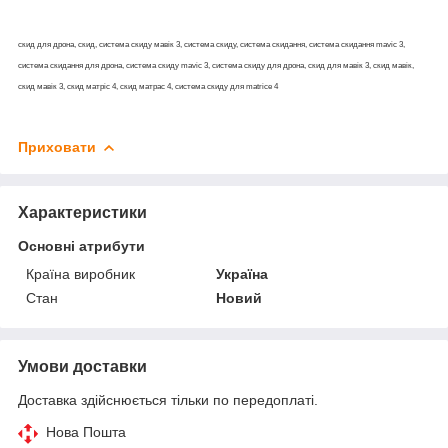
скид для дрона, скид, система скиду мавік 3, система скиду, система скидання, система скидання mavic 3,
система скидання для дрона, система скиду mavic 3, система скиду для дрона, скид для мавік 3, скид мавік,
скид мавік 3, скид матріс 4, скид матрас 4, система скиду для matrice 4
Приховати
Характеристики
Основні атрибути
Країна виробник
Україна
Стан
Новий
Умови доставки
Доставка здійснюється тільки по передоплаті.
Нова Пошта