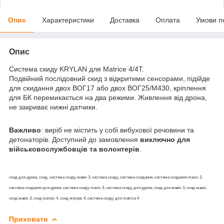
Опис
Характеристики
Доставка
Оплата
Умови п
Опис
Система скиду KRYLAN для Matrice 4/4T.
Подвійний послідовний скид з відкритими сенсорами, підійде
для скидання двох ВОГ17 або двох ВОГ25/М430, кріплення
для БК перемикається на два режими. Живлення від дрона,
не закриває нижні датчики.
Важливо
: виріб не містить у собі вибухової речовини та
детонаторів. Доступний до замовлення
виключно для
військовослужбовців та волонтерів
.
скид для дрона, скид, система скиду мавік 3, система скиду, система скидання, система скидання mavic 3,
система скидання для дрона, система скиду mavic 3, система скиду для дрона, скид для мавік 3, скид мавік,
скид мавік 3, скид матріс 4, скид матрас 4, система скиду для matrice 4
Приховати