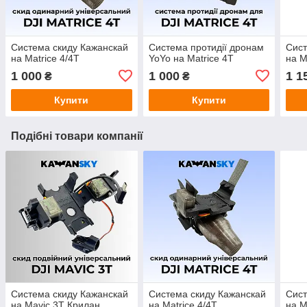
Система скиду Кажанскай
Система протидії дронам
Сист
на Matrice 4/4T
YoYo на Matrice 4T
на M
1 000
1 000
1 1
₴
₴
Купити
Купити
Подібні товари компанії
Система скиду Кажанскай
Система скиду Кажанскай
Сист
на Mavic 3T Крилан
на Matrice 4/4T
на M