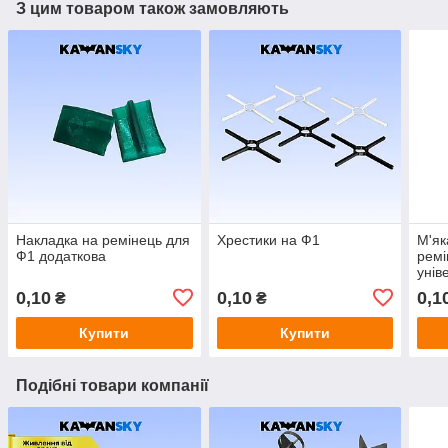
З цим товаром також замовляють
Накладка на ремінець для
Хрестики на Ф1
М'як
Ф1 додаткова
ремі
унів
дода
0,10
0,10
0,1
₴
₴
Купити
Купити
Подібні товари компанії