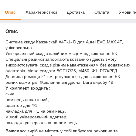
Опис
Характеристики
Доставка
Оплата
Умови п
Опис
Система скиду Кажанскай А4Т-1- D для Autel EVO MAX 4T,
універсальна.
Універсальний скид з надійним місцем під кріплення БК.
Спеціальні резинки запобігають ковзанню і дають змогу
використовувати скид з різним навантаженням без додаткових
адаптерів. Може скидати ВОГ17/25, М430, Ф1, РГО/РГД.
Довжина ремінця 21 см, регулюється для закріплення БК
різних діаметрів. Живлення від дрона. Вага виробу 49 г.
У комплект входить:
скид,
ремінець додатковий,
адаптер для Ф1,
накладка для Ф1 на ремінець,
м'який універсальний адаптер,
накладка універсальна на ремінець.
Важливо
: виріб не містить у собі вибухової речовини та