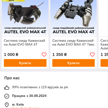
Система скиду Кажанскай
Система скиду Кажанскай
Сист
на Autel EVO MAX 4T
на Autel EVO MAX 4T Твікс
Кажа
Aute
1 000
1 350
1 3
₴
₴
Купити
Купити
Про нас
99% позитивних з 119 відгуків за рік
Працює з 30.08.2024
м. Київ