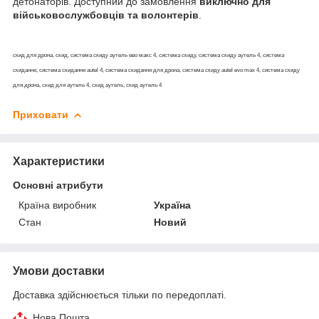
детонаторів. Доступний до замовлення
виключно для
військовослужбовців та волонтерів
.
скид для дрона, скид, система скиду аутель ево макс 4, система скиду, система скиду аутель 4, система
скидання, система скидання autel 4, система скидання для дрона, система скиду autel evo max 4, система скиду
для дрона, скид для аутель 4, скид аутель, скид аутель 4
Приховати
Характеристики
Основні атрибути
Країна виробник
Україна
Стан
Новий
Умови доставки
Доставка здійснюється тільки по передоплаті.
Нова Пошта