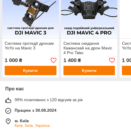
Система протидії дронам
Система скидання
Сист
YoYo на Mavic 3
Кажанскай на дрон Mavic
YoYo
4 Pro Твікс
1 000
1 400
1 0
₴
₴
Купити
Купити
Про нас
99% позитивних з 120 відгуків за рік
Працює з 30.08.2024
м. Київ
Київ, Київ, Україна