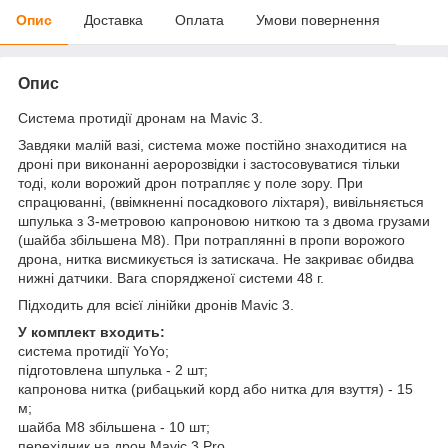
Опис
Доставка
Оплата
Умови повернення
Опис
Система протидії дронам на Mavic 3.
Завдяки малій вазі, система може постійно знаходитися на
дроні при виконанні аеророзвідки і застосовуватися тільки
тоді, коли ворожий дрон потрапляє у поле зору. При
спрацюванні, (ввімкненні посадкового ліхтаря), вивільняється
шпулька з 3-метровою капроновою ниткою та з двома грузами
(шайба збільшена М8). При потраплянні в пропи ворожого
дрона, нитка висмикується із затискача. Не закриває обидва
нижні датчики. Вага спорядженої системи 48 г.
Підходить для всієї лінійки дронів Mavic 3.
У комплект входить:
система протидії YoYo;
підготовлена шпулька - 2 шт;
капронова нитка (рибацький корд або нитка для взуття) - 15
м;
шайба М8 збільшена - 10 шт;
перехідник на дрон Mavic 3 Pro.